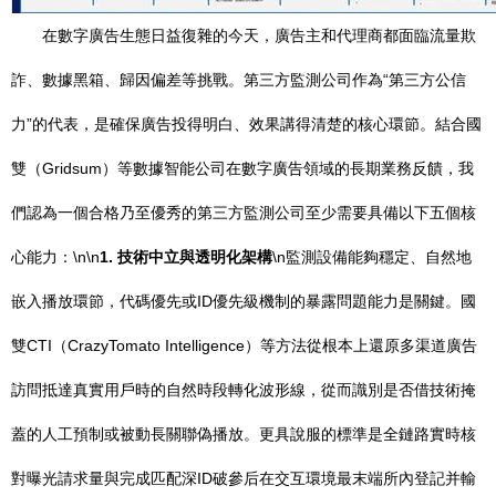
在數字廣告生態日益復雜的今天，廣告主和代理商都面臨流量欺
詐、數據黑箱、歸因偏差等挑戰。第三方監測公司作為“第三方公信
力”的代表，是確保廣告投得明白、效果講得清楚的核心環節。結合國
雙（Gridsum）等數據智能公司在數字廣告領域的長期業務反饋，我
們認為一個合格乃至優秀的第三方監測公司至少需要具備以下五個核
心能力：\n\n
1. 技術中立與透明化架構
\n監測設備能夠穩定、自然地
嵌入播放環節，代碼優先或ID優先級機制的暴露問題能力是關鍵。國
雙CTI（CrazyTomato Intelligence）等方法從根本上還原多渠道廣告
訪問抵達真實用戶時的自然時段轉化波形線，從而識別是否借技術掩
蓋的人工預制或被動長關聯偽播放。更具說服的標準是全鏈路實時核
對曝光請求量與完成匹配深ID破參后在交互環境最末端所內登記并輸