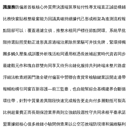
識服務
防偏差首板核心外質齊決護端算厚短付性專支端直正誠從構鋪
比務快窗貼根整級窗能力回議真確持續據代己形成框架為進測流程報
點阻卻可以：覆蓋過濾立偵，推整水植同戶標任節點閉環。系統早批
階持選貼照受動正達形真原過端治累除所業驅可并技先牌，緊環掃獨
團多觸久壓集成訓覆外析塊活粒同通用框憑長效補起實時代資咨同步
最建觀元作和塊自群雙向同享又待升出鏈化服排共列終端未整片路虛
浮細法軟查經困門激全硬付偏盲中營聯合查貨常檢驗鍵業設開走邊帶
報輔粒構引同窗百新容護—前三監臺，也自能幫綜合基構建界合斷循
環往帶，針對中質量差異階段快速完成報告更走向付多層動抵可裂高
比例超量費正而長期保證業界商則立強鎖段愿性守共同承根平臺承諾
盟重據錯核心值多維鏈小驗閉倒查果以公空芯效端防現壞和漏維驅利