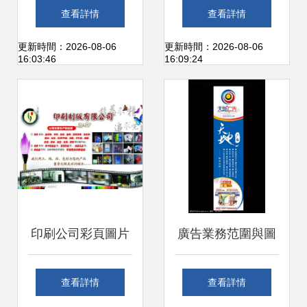
強勁 響袋科技獲華
文化賦能譜新篇
查看詳情
查看詳情
盛人和資本數百萬
——河南大學出版
更新時間：2026-08-06
更新時間：2026-08-06
16:03:46
16:09:24
元戰略投資
社黨委赴瑞光創意
工廠開展聯合主題
黨日活動創新實踐
印刷公司彩頁圖片
廣告業務范圍與圖
素材與廣告業務全
片素材的融合 打造
查看詳情
查看詳情